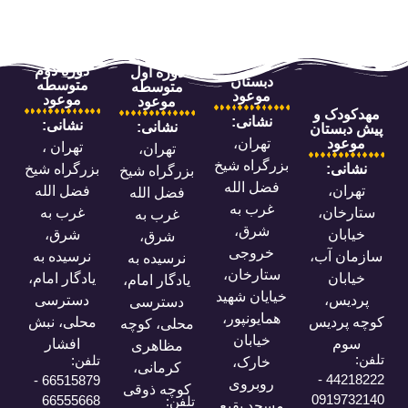
دوره دوم
دوره اول
دبستان
متوسطه
متوسطه
موعود
موعود
موعود
نشانی:
نشانی:
نشانی
:
ن
تهران،
تهران ،
تهران،
بزرگراه شیخ
بزرگراه شیخ
بزرگراه شیخ
فضل الله
فضل الله
فضل الله
غرب به
غرب به
غرب به
شرق،
شرق،
شرق،
خروجی
،
نرسیده به
نرسیده به
ستارخان،
یادگار امام،
یادگار امام،
خیایان شهید
دسترسی
دسترسی
همایونپور،
س
محلی، نبش
محلی، کوچه
خیابان
افشار
مظاهری
تلفن:
خارک،
کرمانی،
44
66515879 -
روبروی
کوچه ذوقی
0
66555668
تلفن:
مسجد بقیع