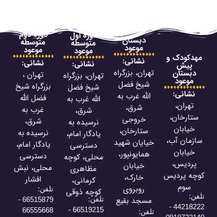
دوره دوم
دوره اول
دبستان
متوسطه
متوسطه
موعود
موعود
موعود
و
نشانی:
نشانی:
نشانی
:
تهران، بزرگراه
تهران ،
تهران، بزرگراه
شیخ فضل
بزرگراه شیخ
شیخ فضل
الله غرب به
فضل الله
الله غرب به
شرق،
غرب به
شرق،
خروجی
شرق،
نرسیده به
ستارخان،
نرسیده به
یادگار امام،
،
خیایان شهید
یادگار امام،
دسترسی
همایونپور،
دسترسی
محلی، کوچه
خیابان
محلی، نبش
مظاهری
س
خارک،
افشار
کرمانی،
روبروی
تلفن:
کوچه ذوقی
تلفن:
مسجد بقیع
66515879 -
44
66519215 -
66555668
تلفن: