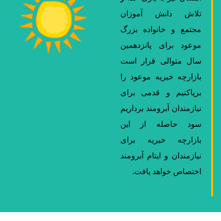
انش آموزان
 خانواده بزرگ
رای پانزدهمین
الی قرار است
خیریه موعود را
م و قدمی برای
 آبرومند برداریم
صله از این
 خیریه برای
 و ایتام آبرومند
واهد یافت.