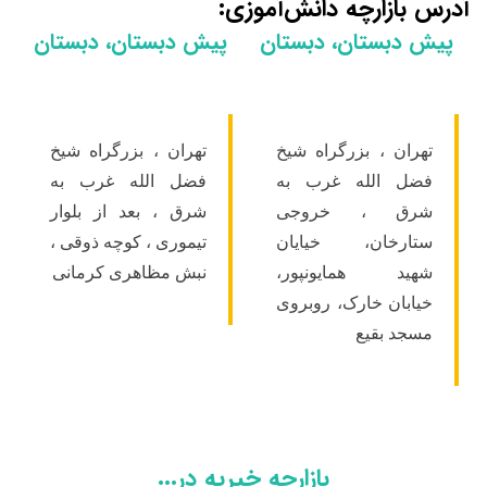
رچه دانش‌آموزی:
تان، دبستان
پیش دبستان، دبستان
 بزرگراه شیخ
تهران ، بزرگراه شیخ
لله غرب به
فضل الله غرب به
، خروجی
شرق ، بعد از بلوار
ان، خیایان
تیموری ، کوچه ذوقی ،
همایونپور،
نبش مظاهری کرمانی
خارک، روبروی
قیع
بازارچه خیریه در...