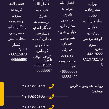
فضل الله
فضل الله
فضل الله
غرب به
غرب به
غرب به
شرق،
شرق،
شرق،
خروجی
،
نرسیده به
نرسیده به
ستارخان،
یادگار امام،
یادگار امام،
خیایان شهید
دسترسی
دسترسی
همایونپور،
س
محلی، نبش
محلی، کوچه
خیابان
افشار
مظاهری
تلفن:
خارک،
کرمانی،
44
66515879 -
روبروی
کوچه ذوقی
0
66555668
تلفن:
مسجد بقیع
66519215 -
تلفن:
66555667
66555669 -
66551432
می مدارس
۰۲۱-۶۶۵۵۵۶۶۷
سامانه
مدیریت
یادگیری
۰۲۱-۶۶۵۵۵۶۶۸
موعود
۰۲۱-۶۶۵۵۵۶۶۹